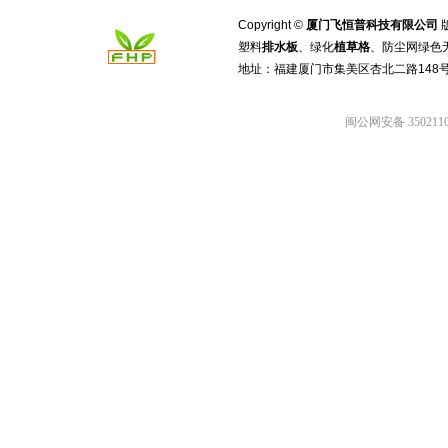
Copyright ©
厦门飞恒普科技有限公司
塑料
排水板
、绿化
植草格
、防尘网绿色
地址：福建厦门市集美区杏北二路148
闽公网安备 3502110