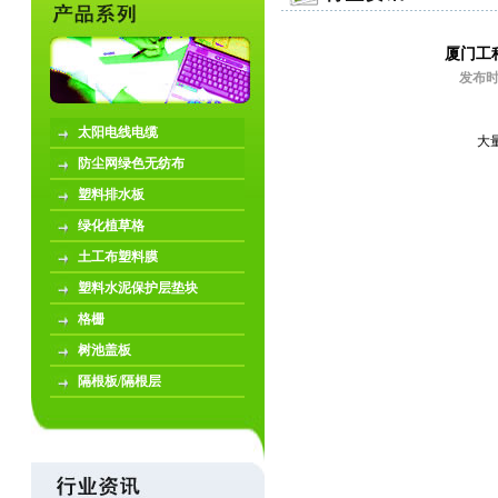
厦门工
发布
太阳电线电缆
大
防尘网绿色无纺布
塑料排水板
绿化植草格
土工布塑料膜
塑料水泥保护层垫块
格栅
树池盖板
隔根板/隔根层